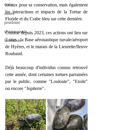
océan
locaux pour sa conservation, mais également 
les interactions et impacts de la Tortue de 
nature
Floride et du Crabe bleu sur cette dernière.
posidonie
chauve-souris
Comme depuis 2023, ces actions ont lieu sur 
2 sites : la Base aéronautique navale/aéroport 
formation
de Hyères, et le marais de la Lieurette/fleuve 
Roubaud.
Déjà beaucoup d'individus connus retrouvé 
cette année, dont certaines tortues parrainées 
par le public, comme "Louloute", "Etoile" 
ou encore "Jupiterre". 