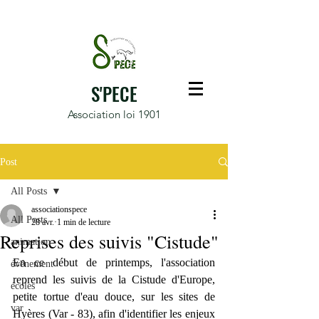
S'PECE
Association loi 1901
Post
All Posts
associationspece
All Posts
28 avr.
1 min de lecture
Reprises des suivis "Cistude"
animation
En ce début de printemps, l'association 
événement
reprend les suivis de la Cistude d'Europe, 
écoles
petite tortue d'eau douce, sur les sites de 
var
Hyères (Var - 83), afin d'identifier les enjeux 