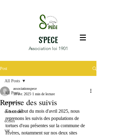
S'PECE
Association loi 1901
Post
All Posts
associationspece
All Posts
18 avr. 2025
1 min de lecture
Reprise des suivis
animation
En ce début du mois d'avril 2025, nous 
événement
reprenons les suivis des populations de 
écoles
tortues d'eau présentes sur la commune de 
var
Hyères, notamment sur nos deux sites 