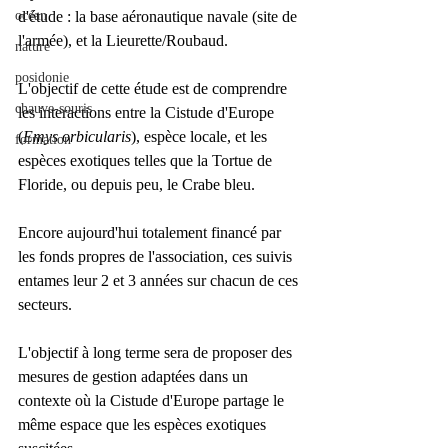
océan
d'étude : la base aéronautique navale (site de 
l'armée), et la Lieurette/Roubaud. 
nature
posidonie
L'objectif de cette étude est de comprendre 
chauve-souris
les interactions entre la Cistude d'Europe 
(
Emys orbicularis
), espèce locale, et les 
formation
espèces exotiques telles que la Tortue de 
Floride, ou depuis peu, le Crabe bleu. 
Encore aujourd'hui totalement financé par 
les fonds propres de l'association, ces suivis 
entames leur 2 et 3 années sur chacun de ces 
secteurs. 
L'objectif à long terme sera de proposer des 
mesures de gestion adaptées dans un 
contexte où la Cistude d'Europe partage le 
même espace que les espèces exotiques 