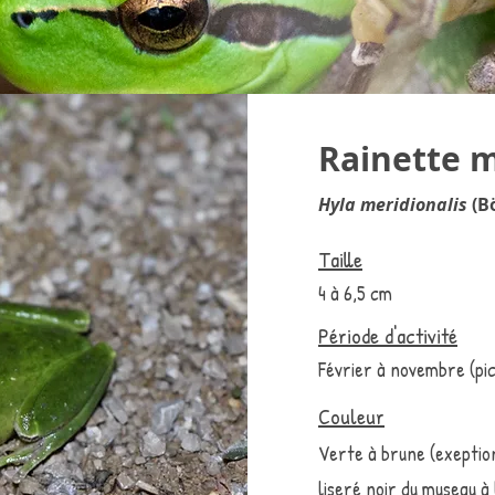
Rainette m
Hyla meridionalis
(B
Taille
4 à 6,5 cm
Période d'activité
Février à novembre (pi
Couleur
Verte à brune (exeptio
liseré noir du museau 