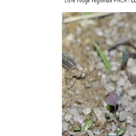
Liste rouge régionale PACA :
L