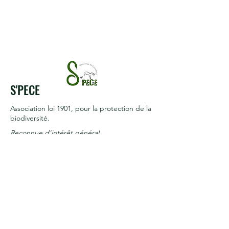
S'PECE
Association loi 1901
, pour la protection de la
biodiversité.
Reconnue d'intérêt général
Termes et conditions
Politique de cookies
Mentions légales
Politique de confidentialité
© 2017 par S'PECE. Créé avec
Wix.com