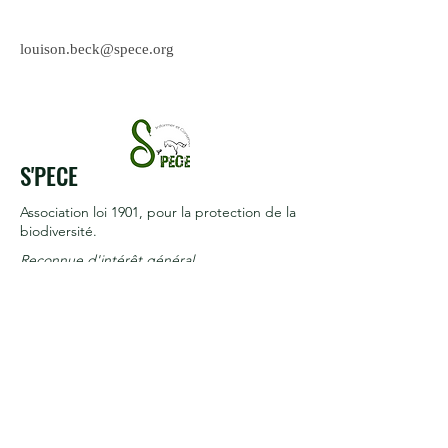
louison.beck@spece.org
S'PECE
Association loi 1901
, pour la protection de la
biodiversité.
Reconnue d'intérêt général
Termes et conditions
Politique de cookies
Mentions légales
Politique de confidentialité
© 2017 par S'PECE. Créé avec
Wix.com