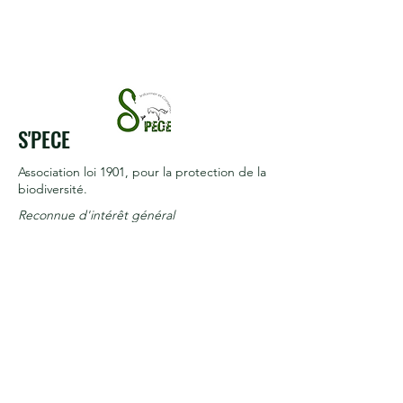
S'PECE
Association loi 1901
, pour la protection de la
biodiversité.
Reconnue d'intérêt général
Termes et conditions
Politique de cookies
Mentions légales
Politique de confidentialité
© 2017 par S'PECE. Créé avec
Wix.com
À propos