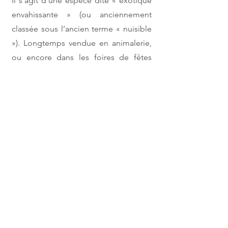
Il s’agit d’une espèce dite « exotique
envahissante » (ou anciennement
classée sous l’ancien terme « nuisible
»).
Longtemps vendue en animalerie,
ou encore dans les foires de fêtes
foraines, sa commercialisation est
interdite depuis la fin des années 90’
(4 238 809
individus importés entre les
années 1985 et 1994 – PNA Cistude
2020-2029
; Vacher & Geniez, 2010).
VIDEO de nos actions