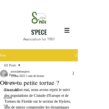
S'PECE
Association loi 1901
Post
All Posts
associationspece
All Posts
19 mai 2025
1 min de lecture
Où es-tu petite tortue ?
animation
En ce début mai, nous avons repris le suivi 
événement
des populations de Cistude d'Europe et de 
écoles
Tortues de Floride sur le secteur de Hyères, 
var
afin de mieux comprendre les dynamiques 