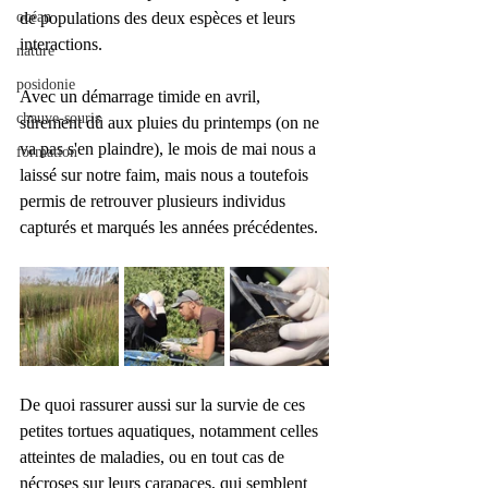
océan
de populations des deux espèces et leurs 
interactions.
nature
posidonie
Avec un démarrage timide en avril, 
chauve-souris
sûrement dû aux pluies du printemps (on ne 
va pas s'en plaindre), le mois de mai nous a 
formation
laissé sur notre faim, mais nous a toutefois 
permis de retrouver plusieurs individus 
capturés et marqués les années précédentes. 
De quoi rassurer aussi sur la survie de ces 
petites tortues aquatiques, notamment celles 
atteintes de maladies, ou en tout cas de 
nécroses sur leurs carapaces, qui semblent 