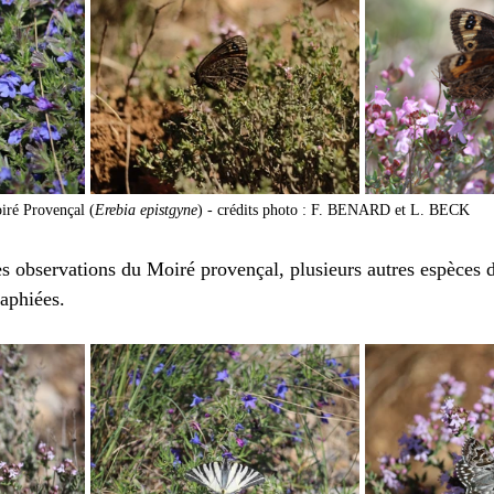
iré Provençal (
Erebia epistgyne
) - crédits photo : F. BENARD et L. BECK
 observations du Moiré provençal, plusieurs autres espèces d
aphiées. 