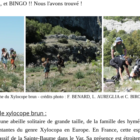
 et BINGO !! Nous l'avons trouvé ! 
che du Xylocope brun - crédits photo : F. BENARD, L. AUREGLIA et C. BIR
le xylocope brun :
ne abeille solitaire de grande taille, de la famille des hymén
entantes du genre Xylocopa en Europe. En France, cette espè
ssif de la Sainte-Baume dans le Var. 
Sa présence est étroite