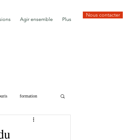
Nous contacter
sions
Agir ensemble
Plus
uris
formation
du