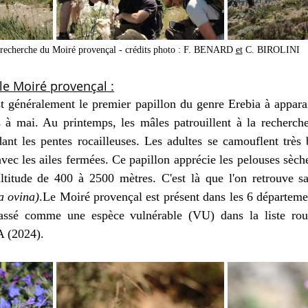
 recherche du Moiré provençal - crédits photo : F. BENARD 
et
 C. BIROLINI
le Moiré provençal :
 généralement le premier papillon du genre Erebia à apparait
s à mai
. Au
 printemps, les mâles patrouillent à la recherche
nt les pentes rocailleuses. Les adultes se camouflent très b
avec les ailes fermées.
 Ce papillon apprécie les pelouses sèches
ltitude de 400 à 2500 mètres. C'est là que l'on retrouve sa 
a ovina)
.Le Moiré provençal est présent dans les 6 départeme
lassé comme une espèce vulnérable (VU) dans la liste rou
A (2024).