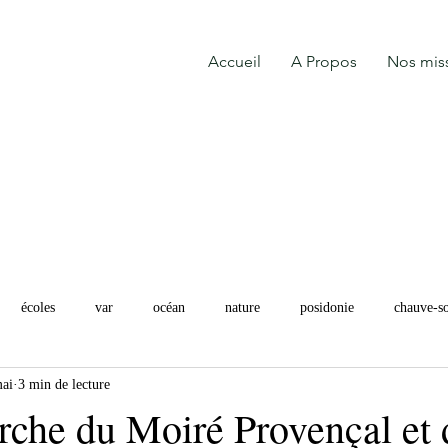
Accueil
A Propos
Nos mis
écoles
var
océan
nature
posidonie
chauve-so
ai
3 min de lecture
rche du Moiré Provençal et 