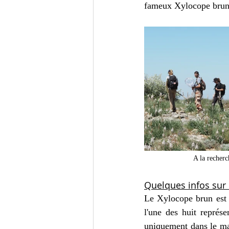
fameux Xylocope brun,
A la recher
Quelques infos sur 
Le Xylocope brun est u
l'une des huit représ
uniquement dans le ma