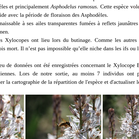
les et principalement 
Asphodelus ramosus. 
Cette espèce 
vol
cide avec la période de floraison des Asphodèles. 
aissable à ses ailes transparentes fumées à reflets jaunâtres 
omen. 
s Xylocopes ont lieu lors du butinage. Comme les autres X
is mort. Il n’est pas impossible qu’elle niche dans les ifs ou l
peu de données ont été enregistrées concernant le Xylocope B
iennes. Lors de notre sortie, 
au moins 7 individus ont pu
er la cartographie de la répartition de l'espèce et d'actualiser 