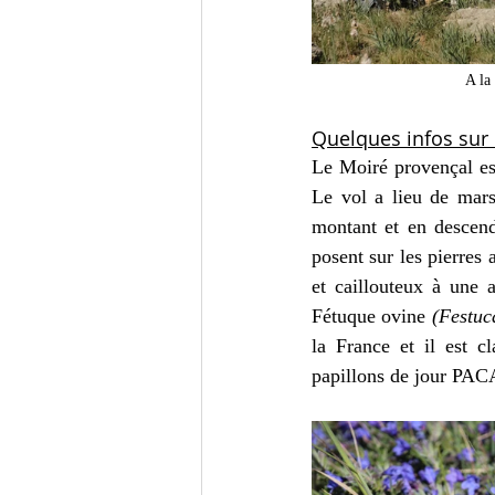
A la
Quelques infos sur 
Le Moiré provençal est
L
e vol a lieu de mar
montant et en descenda
posent sur les pierres 
et caillouteux à une a
Fétuque ovine
 (Festuc
la France et il est c
papillons de jour PAC