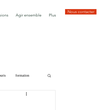
Nous contacter
sions
Agir ensemble
Plus
uris
formation