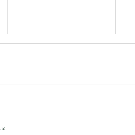
En so
Inventaire naturaliste sur les PIM
ité.