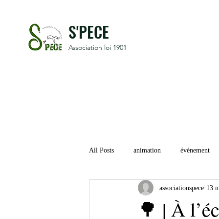
S'PECE
Association loi 1901
All Posts
animation
événement
associationspece
13 m
🌳 | À l’é