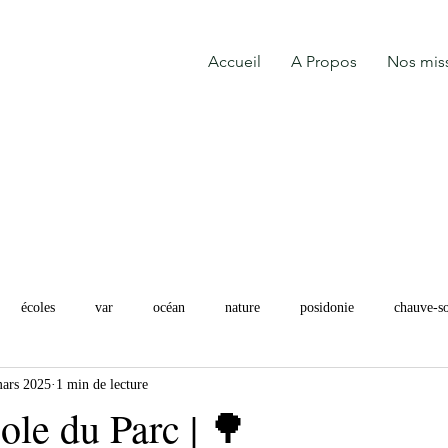
Accueil
A Propos
Nos mis
écoles
var
océan
nature
posidonie
chauve-so
ars 2025
1 min de lecture
cole du Parc | 🌳