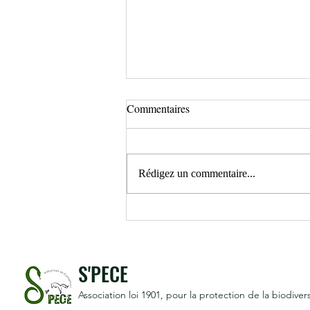
Commentaires
Rédigez un commentaire...
A la recherche du Moiré
Provençal et du Xylocope brun.
S'PECE
Association loi 1901
, pour la protection de la biodivers