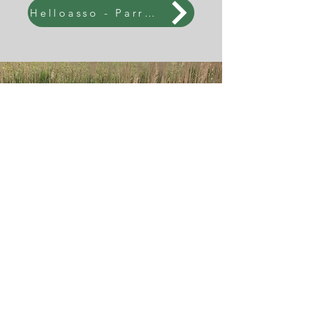
Helloasso - Parrainage
Ils ont choisi de la
parrainer :
Décembre 2025 : Miliau
Gauder (nommé par)