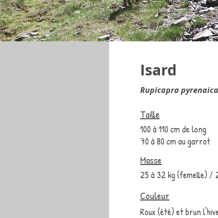
Isard
Rupicapra pyrenaic
Taille
100 à 110 cm de long
70 à 80 cm au garrot
Masse
25 à 32 kg (femelle) / 
Couleur
Roux (été) et brun l'hive