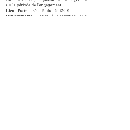
sur la période de l'engagement.
Lieu
: Poste basé à Toulon (83200)
Déplacements
: Mise à disposition d'un
véhicule de service - Déplacements prévus
dans le département du Var et les alentours.
CANDIDATER
Si vous êtes intéressés, merci d'envoyer
votre lettre de motivations et votre CV
à
recrutement@spece.org
.
L'annonce sera en ligne tant que le
recrutement ne sera pas clos.
Candidater
S'PECE