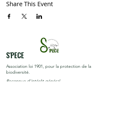
Share This Event
S'PECE
Association loi 1901
, pour la protection de la
biodiversité.
Reconnue d'intérêt général
Termes et conditions
Politique de cookies
Mentions légales
Politique de confidentialité
© 2017 par S'PECE. Créé avec
Wix.com