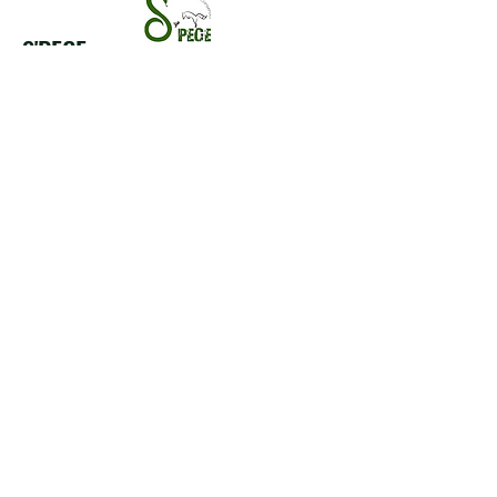
S'PECE
Association loi 1901
, pour la protection de la
biodiversité.
Reconnue d'intérêt général
Termes et conditions
Politique de cookies
Mentions légales
Politique de confidentialité
© 2017 par S'PECE. Créé avec
Wix.com
À propos
Nos missions
Nous soutenir
Contact
Facebook