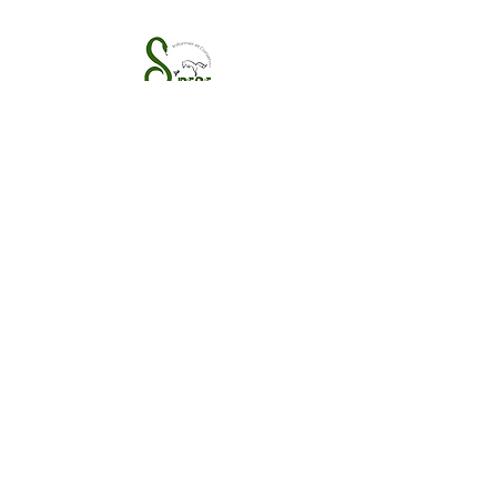
S'PECE
Association loi 1901
, pour la protection de la
biodiversité.
Reconnue d'intérêt général
Termes et conditions
Politique de cookies
Mentions légales
Politique de confidentialité
© 2017 par S'PECE. Créé avec
Wix.com
À propos
Nos missions
Nous soutenir
Contact