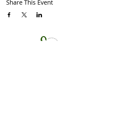
Share This Event
S'PECE
Association loi 1901
, pour la protection de la
biodiversité.
Reconnue d'intérêt général
Termes et conditions
Politique de cookies
Mentions légales
Politique de confidentialité
© 2017 par S'PECE. Créé avec
Wix.com