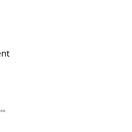
ent
ité.