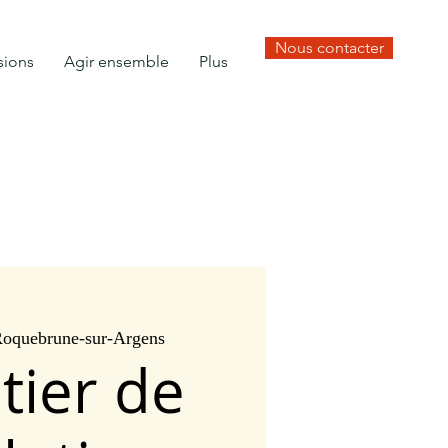
Nous contacter
sions
Agir ensemble
Plus
oquebrune-sur-Argens
tier de