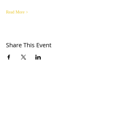
Read More >
Share This Event
S'PECE
Association loi 1901
, pour la protection de la
biodiversité.
Reconnue d'intérêt général
Termes et conditions