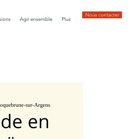
Nous contacter
sions
Agir ensemble
Plus
oquebrune-sur-Argens
ade en