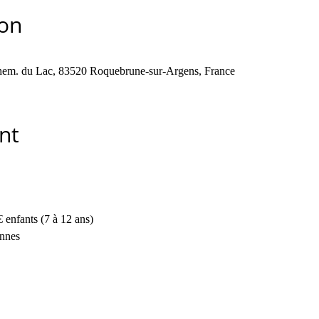
ion
em. du Lac, 83520 Roquebrune-sur-Argens, France
nt
€ enfants (7 à 12 ans) 
onnes