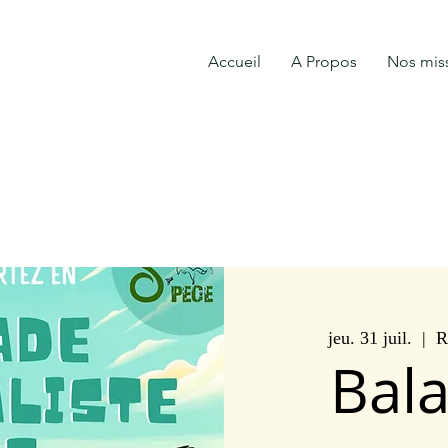
Accueil
A Propos
Nos mis
jeu. 31 juil.
  |  
R
Bal