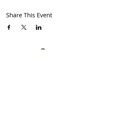
Share This Event
S'PECE
Association loi 1901
, pour la protection de la
biodiversité.
Reconnue d'intérêt général
Termes et conditions
Politique de cookies
Mentions légales
Politique de confidentialité