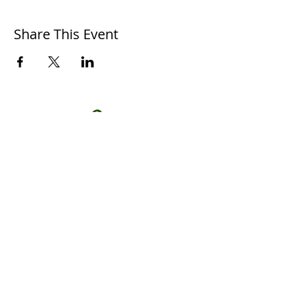
Share This Event
S'PECE
Association loi 1901
, pour la protection de la
biodiversité.
Reconnue d'intérêt général
Termes et conditions
Politique de cookies
Mentions légales
Politique de confidentialité