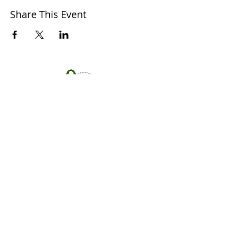
Share This Event
S'PECE
Association loi 1901
, pour la protection de la
biodiversité.
Reconnue d'intérêt général
Termes et conditions
Politique de cookies
Mentions légales
Politique de confidentialité
© 2017 par S'PECE. Créé avec
Wix.com