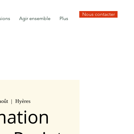
Nous contacter
sions
Agir ensemble
Plus
août
  |  
Hyères
mation