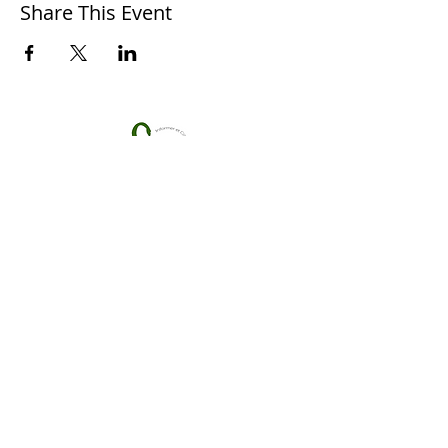
Share This Event
S'PECE
Association loi 1901
, pour la protection de la
biodiversité.
Reconnue d'intérêt général
Termes et conditions
Politique de cookies
Mentions légales
Politique de confidentialité
© 2017 par S'PECE. Créé avec
Wix.com