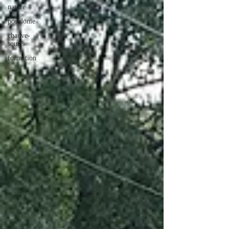
nature
posidonie
chauve-
souris
formation