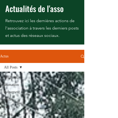
Actualités de l'asso
Retrouvez ici les dernières actions de
l'association à travers les derniers posts
et actus des réseaux sociaux.
Actus
All Posts
All Posts
animation
événement
écoles
var
océan